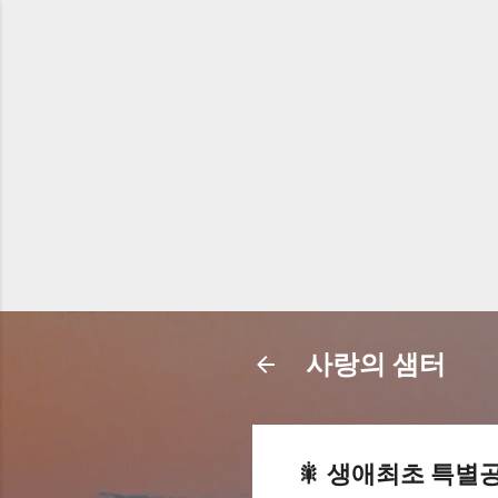
사랑의 샘터
🎇 생애최초 특별