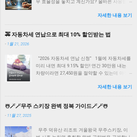
무 효율성을 놓치고 계신가요? 올바른 사용법만
알면 AI 품질 검증 시간을 80% 단축하고 정확도
자세한 내용 보기
를 95% 이상 향상시킬 수 있습니다. 지금 바로
전문가들이 실제 사용하는 검증 노하우를 확인
해보세요. AI 검증 프로그램 바로가기 👆 AI 검
🚕 자동차세 연납으로 최대 10% 할인받는 법
증 프로그램 사용법 완벽가이드 AI 검증 프로그
-
1월 21, 2026
램은 입력 데이터 준비부터 결과 분석까지 총 5
단계로 구성됩니다. 첫 번째는 검증 대상 AI 모
"2026 자동차세 연납 신청" 1월에 자동차세를
델 선택, 두 번째는 테스트 데이터셋 업로드, 세
미리 내면 최대 9.15% 할인! 연간 30만원 내는
번째는 검증 파라미터 설정, 네 번째는 자동 검
차량이라면 27,450원을 절약할 수 있는데 아직
증 실행, 마지막으로 상세 리포트 확인 순서로
도 모르는 분들이 많습니다. 5분만 투자하면 1년
진행하면 약 10-15분 내에 전체 프로세스를 완
자세한 내용 보기
치 세금을 한 번에 할인받고, 매년 두 번씩 세금
료할 수 있습니다. 요약: 5단계 순서대로 진행하
고지서 받는 번거로움까지 해결할 수 있습니다.
면 15분 내에 AI 검증 완료 가능 3분 완성 빠른
위택스 자동차세 연납 신청 1월 연납 할인율
검증방법 자동 설정 모드 활용 초보자는 'Auto
☃️🪄🪄무주 스키장 완벽 정복 가이드🪄🪄☃️
9.15% 혜택 자동차세 연납은 1년치 세금을 한 번
Mode'를 선택하면 시스템이 최적의 검증 파라
-
11월 27, 2025
에 미리 내면 할인을 받는 제도입니다. 1월에 신
미터를 자동으로 설정해줍니다. 별도 설정 없이
청하면 9.15% 할인율이 적용되어 가장 큰 혜택
바로 검증을 시작할 수 있어 시간을 대폭 절약할
무주 덕유산 리조트 겨울왕국 무주스키장, 이
을 받을 수 있으며, 3월 연납 시 7.5%, 6월 연납
수 있습니다. ...