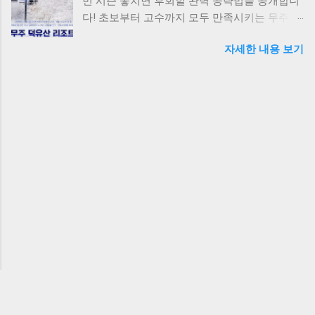
번 시즌 놓치면 후회할 완벽 공략법을 공개합니
시 5%, 9월 연납 시 2.5% 할인이 적용됩니다. 예
다! 초보부터 고수까지 모두 만족시키는 무주스
를 들어 연간 자동차세가 50만원이라면 1월 연
키장의 숨은 매력과 알찬 여행코스를 지금 바로
납 시 45,750원을 절약할 수 있습니다. 요약: 1월
자세한 내용 보기
확인하세요. 올 겨울 가장 핫한 스키 여행지에서
연납이 9.15% 할인으로 가장 유리하며, 시기가
특별한 추억을 만들어보세요. 무주스키장 할인
늦어질수록 할인율 감소 3분 완성 온라인 신청
티켓 예매 무주스키장 핵심코스 총정리 무주덕
방법 위택스 웹사이트 접속 위택스
유산리조트 스키장은 곤돌라를 타고 정상까지
(www.wetax.go.kr) 홈페이지에 접속하여 공동인
올라가는 1코스와 초급자를 위한 설천봉 코스로
증서 또는 간편인증으로 로그인합니다. 메인화
나뉩니다. 오전 9시 첫 리프트 운행 시작, 야간스
면에서 '자동차세 연납' 메뉴를 클릭하면 바로
키는 오후 10시까지 즐길 수 있어 하루 종일 스
신청 화면으로 이동합니다. 차량 정보 확인 및
키를 만끽할 수 있습니다. 렌탈샵은 리조트 1층
납부액 조회 본인 명의의 차량이 자동으로 조회
에 위치하며, 장비 대여는 1일 4만원부터 시작됩
되며, 연납 시 할인액과 최종 납부금액이 표시됩
니다. 요약: 곤돌라 이용 시 오전 9시 첫차, 야간
니다. 여러 대의 차량을 보유한 경우 원하는 차
스키 22시까지 가능 야간개장 3박4일 완벽 여행
량만 선택해서 연납 신청이 가능합니다. 결제 ...
코스 1일차: 도착 및 스키장 적응 오후 2시 무주
도착 후 숙소 체크인, 리조트에서 장비 렌탈 및
강습 예약(1:1 강습 5만원/2시간). 저녁에는 설천
봉 레스토랑에서 무주 특산 산채정식으로 저녁
식사를 즐기세요. 2일차: 본격 스키 및 주변 관광