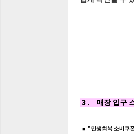
3 . 매
■ " 민생회복 소비쿠