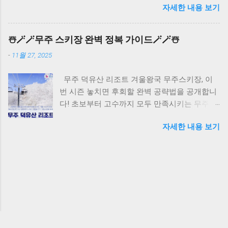
자세한 내용 보기
치 세금을 한 번에 할인받고, 매년 두 번씩 세금
료할 수 있습니다. 요약: 5단계 순서대로 진행하
고지서 받는 번거로움까지 해결할 수 있습니다.
면 15분 내에 AI 검증 완료 가능 3분 완성 빠른
위택스 자동차세 연납 신청 1월 연납 할인율
검증방법 자동 설정 모드 활용 초보자는 'Auto
☃️🪄🪄무주 스키장 완벽 정복 가이드🪄🪄☃️
9.15% 혜택 자동차세 연납은 1년치 세금을 한 번
Mode'를 선택하면 시스템이 최적의 검증 파라
-
11월 27, 2025
에 미리 내면 할인을 받는 제도입니다. 1월에 신
미터를 자동으로 설정해줍니다. 별도 설정 없이
청하면 9.15% 할인율이 적용되어 가장 큰 혜택
바로 검증을 시작할 수 있어 시간을 대폭 절약할
무주 덕유산 리조트 겨울왕국 무주스키장, 이
을 받을 수 있으며, 3월 연납 시 7.5%, 6월 연납
수 있습니다. ...
번 시즌 놓치면 후회할 완벽 공략법을 공개합니
시 5%, 9월 연납 시 2.5% 할인이 적용됩니다. 예
다! 초보부터 고수까지 모두 만족시키는 무주스
를 들어 연간 자동차세가 50만원이라면 1월 연
키장의 숨은 매력과 알찬 여행코스를 지금 바로
납 시 45,750원을 절약할 수 있습니다. 요약: 1월
자세한 내용 보기
확인하세요. 올 겨울 가장 핫한 스키 여행지에서
연납이 9.15% 할인으로 가장 유리하며, 시기가
특별한 추억을 만들어보세요. 무주스키장 할인
늦어질수록 할인율 감소 3분 완성 온라인 신청
티켓 예매 무주스키장 핵심코스 총정리 무주덕
방법 위택스 웹사이트 접속 위택스
유산리조트 스키장은 곤돌라를 타고 정상까지
(www.wetax.go.kr) 홈페이지에 접속하여 공동인
올라가는 1코스와 초급자를 위한 설천봉 코스로
증서 또는 간편인증으로 로그인합니다. 메인화
나뉩니다. 오전 9시 첫 리프트 운행 시작, 야간스
면에서 '자동차세 연납' 메뉴를 클릭하면 바로
키는 오후 10시까지 즐길 수 있어 하루 종일 스
신청 화면으로 이동합니다. 차량 정보 확인 및
키를 만끽할 수 있습니다. 렌탈샵은 리조트 1층
납부액 조회 본인 명의의 차량이 자동으로 조회
에 위치하며, 장비 대여는 1일 4만원부터 시작됩