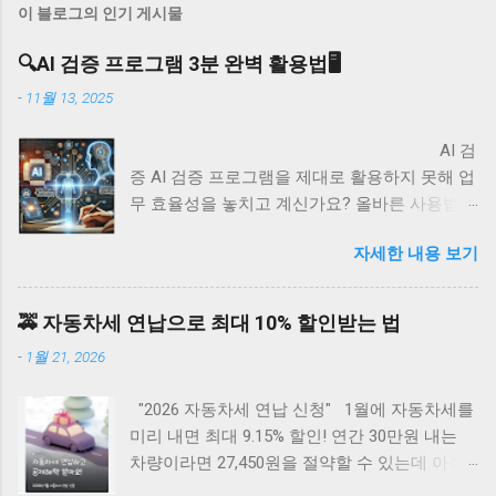
이 블로그의 인기 게시물
🔍AI 검증 프로그램 3분 완벽 활용법🖥️
-
11월 13, 2025
AI 검
증 AI 검증 프로그램을 제대로 활용하지 못해 업
무 효율성을 놓치고 계신가요? 올바른 사용법만
알면 AI 품질 검증 시간을 80% 단축하고 정확도
자세한 내용 보기
를 95% 이상 향상시킬 수 있습니다. 지금 바로
전문가들이 실제 사용하는 검증 노하우를 확인
해보세요. AI 검증 프로그램 바로가기 👆 AI 검
🚕 자동차세 연납으로 최대 10% 할인받는 법
증 프로그램 사용법 완벽가이드 AI 검증 프로그
-
1월 21, 2026
램은 입력 데이터 준비부터 결과 분석까지 총 5
단계로 구성됩니다. 첫 번째는 검증 대상 AI 모
"2026 자동차세 연납 신청" 1월에 자동차세를
델 선택, 두 번째는 테스트 데이터셋 업로드, 세
미리 내면 최대 9.15% 할인! 연간 30만원 내는
번째는 검증 파라미터 설정, 네 번째는 자동 검
차량이라면 27,450원을 절약할 수 있는데 아직
증 실행, 마지막으로 상세 리포트 확인 순서로
도 모르는 분들이 많습니다. 5분만 투자하면 1년
진행하면 약 10-15분 내에 전체 프로세스를 완