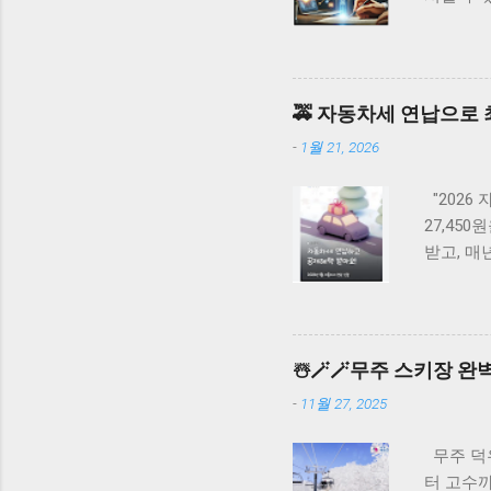
바로가기 
까지 총 
째는 검증
10-15
🚕 자동차세 연납으로 
료 가능 
-
1월 21, 2026
검증 파라
수 있습니다.
"2026
27,45
받고, 매
연납 할인
신청하면 9
연납 시 
할 수 있
☃️🪄🪄무주 스키장 완벽
성 온라인
-
11월 27, 2025
는 간편인
합니다. 
무주 덕
부금액이 
터 고수
제 ...