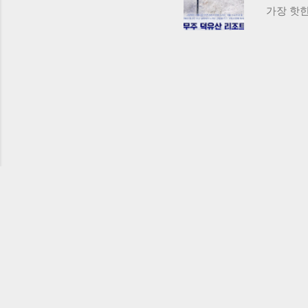
가장 핫
스 총정
코스로 나
를 만끽할
곤돌라 이
키장 적응
저녁에는 
관광 오전
골 한우마
활동 덕유
저녁에는 
+관광+체
집'은 현
이스로는 
무주읍 시장