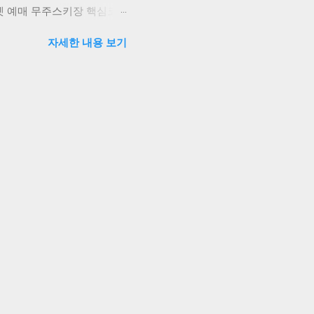
켓 예매 무주스키장 핵심코
스와 초급자를 위한 설천봉
자세한 내용 보기
즐길 수 있어 하루 종일 스키
만원부터 시작됩니다. 요약:
 여행코스 1일차: 도착 및 스
(1:1 강습 5만원/2시간).
일차: 본격 스키 및 주변
기. 저녁에는 무주읍내 반딧
일차: 덕유산 탐방 및 체험
인동굴 견학과 와인 시음체험.
식을 취하세요. 요약: 스키
이스 무주읍내 '할머니보리밥
 나옵니다. 인스타 핫플레
는 수제 라떼가 일품입니다.