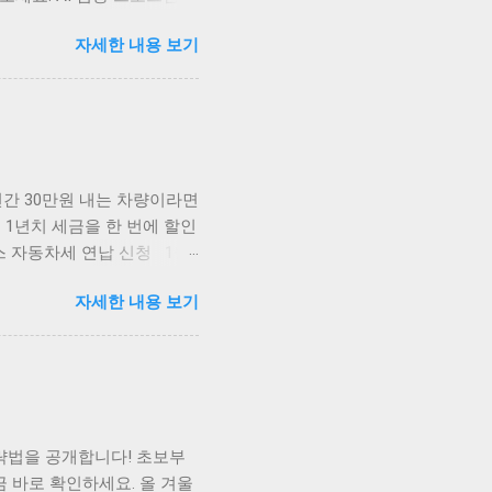
 데이터 준비부터 결과 분석
자세한 내용 보기
스트 데이터셋 업로드, 세 번
 확인 순서로 진행하면 약
면 15분 내에 AI 검증 완
'를 선택하면 시스템이 최적의
수 있어 시간을 대폭 절약할
 연간 30만원 내는 차량이라면
 1년치 세금을 한 번에 할인
스 자동차세 연납 신청 1월
인을 받는 제도입니다. 1월에
자세한 내용 보기
5%, 6월 연납 시 5%, 9월
연납 시 45,750원을 절약
어질수록 할인율 감소 3분 완
이지에 접속하여 공동인증서 또
면 바로 신청 화면으로 이동
, 연납 시 할인액과 최종 납
략법을 공개합니다! 초보부
연납 신청이 가능합니다. 결
 바로 확인하세요. 올 겨울