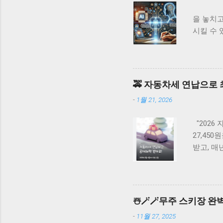
AI 
을 놓치고
시킬 수 
바로가기 
까지 총 
째는 검증
10-15
🚕 자동차세 연납으로 
료 가능 
-
1월 21, 2026
검증 파라
수 있습니다.
"2026
27,45
받고, 매
연납 할인
신청하면 9
연납 시 
할 수 있
☃️🪄🪄무주 스키장 완벽
성 온라인
-
11월 27, 2025
는 간편인