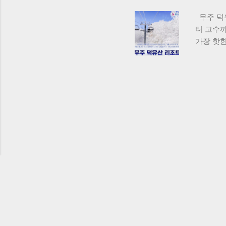
합니다. 
무주 덕
부금액이 
터 고수
제 ...
가장 핫
스 총정
코스로 나
를 만끽할
곤돌라 이
키장 적응
저녁에는 
관광 오전
골 한우마
활동 덕유
저녁에는 
+관광+체
집'은 현
이스로는 
무주읍 시장