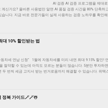
검증 AI 검증 프로그램을 제대로 활용하지
 계신가요? 올바른 사용법만 알면 AI 품질 검증 시간을 80% 단축하고
있습니다. 지금 바로 전문가들이 실제 사용하는 검증 노하우를 확인해보
👆 AI 검증 프로그램 사용법 완벽가이드 AI 검증 프로그램은 입력
5단계로 구성됩니다. 첫 번째는 검증 대상 AI 모델 선택, 두 번째는 테
 파라미터 설정, 네 번째는 자동 검증 실행, 마지막으로 상세 리포트
분 내에 전체 프로세스를 완료할 수 있습니다. 요약: 5단계 순서대로 진행하
최대 10% 할인받는 법
3분 완성 빠른 검증방법 자동 설정 모드 활용 초보자는 'Auto Mode
미터를 자동으로 설정해줍니다. 별도 설정 없이 바로 검증을 시작할 
 ...
 자동차세 연납 신청" 1월에 자동차세를 미리 내면 최대 9.15% 할인!
0원을 절약할 수 있는데 아직도 모르는 분들이 많습니다. 5분만 투자하면
년 두 번씩 세금 고지서 받는 번거로움까지 해결할 수 있습니다. 위택
율 9.15% 혜택 자동차세 연납은 1년치 세금을 한 번에 미리 내면 할
.15% 할인율이 적용되어 가장 큰 혜택을 받을 수 있으며, 3월 연납 시 7.
2.5% 할인이 적용됩니다. 예를 들어 연간 자동차세가 50만원이라면 1월 
습니다. 요약: 1월 연납이 9.15% 할인으로 가장 유리하며, 시기가 늦
 정복 가이드🪄🪄☃️
 신청방법 위택스 웹사이트 접속 위택스(www.wetax.go.kr) 홈페
증으로 로그인합니다. 메인화면에서 '자동차세 연납' 메뉴를 클릭하