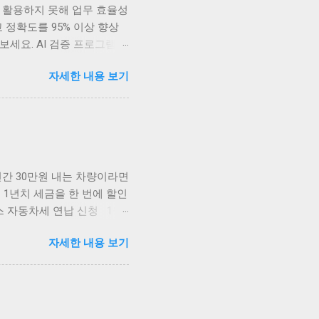
 못해 업무 효율성
 정확도를 95% 이상 향상
세요. AI 검증 프로그램
 데이터 준비부터 결과 분석
자세한 내용 보기
스트 데이터셋 업로드, 세 번
 확인 순서로 진행하면 약
면 15분 내에 AI 검증 완
'를 선택하면 시스템이 최적의
수 있어 시간을 대폭 절약할
 연간 30만원 내는 차량이라면
 1년치 세금을 한 번에 할인
스 자동차세 연납 신청 1월
인을 받는 제도입니다. 1월에
자세한 내용 보기
5%, 6월 연납 시 5%, 9월
연납 시 45,750원을 절약
어질수록 할인율 감소 3분 완
이지에 접속하여 공동인증서 또
면 바로 신청 화면으로 이동