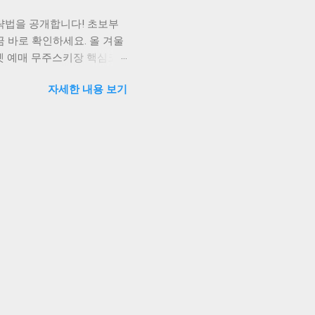
, 연납 시 할인액과 최종 납
략법을 공개합니다! 초보부
연납 신청이 가능합니다. 결
 바로 확인하세요. 올 겨울
켓 예매 무주스키장 핵심코
스와 초급자를 위한 설천봉
자세한 내용 보기
즐길 수 있어 하루 종일 스키
만원부터 시작됩니다. 요약:
 여행코스 1일차: 도착 및 스
(1:1 강습 5만원/2시간).
일차: 본격 스키 및 주변
기. 저녁에는 무주읍내 반딧
일차: 덕유산 탐방 및 체험
인동굴 견학과 와인 시음체험.
식을 취하세요. 요약: 스키
이스 무주읍내 '할머니보리밥
 나옵니다. 인스타 핫플레
는 수제 라떼가 일품입니다.